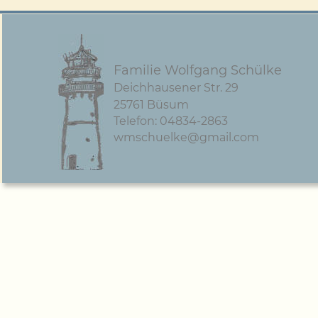
Familie Wolfgang Schülke
Deichhausener Str. 29
25761 Büsum
Telefon: 04834-2863
wmschuelke@gmail.com