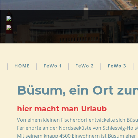
Büsum, ein Ort zu
hier macht man Urlaub
Von einem kleinen Fischerdorf entwickelte sich
 Büs
Ferienorte an der Nordseeküste von Schleswig-Holst
Mit seinem knapp 4500 Einwohnern ist Büsum eher ei